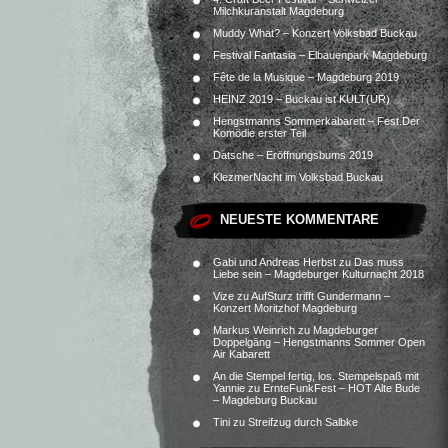
Milchkuranstalt Magdeburg
Muddy What? – Konzert Volksbad Buckau
Festival Fantasia – Elbauenpark Magdeburg
Fête de la Musique – Magdeburg 2019
HEINZ 2019 – Buckau ist KULT(UR)
Hengstmanns Sommerkabarett – Fest.Der
Komödie erster Teil
Datsche – Eröffnungsbums 2019
KlezmerNacht im Volksbad Buckau
NEUESTE KOMMENTARE
Gabi und Andreas Herbst
zu
Das muss
Liebe sein – Magdeburger Kulturnacht 2018
Vize
zu
AufSturz trifft Gundermann –
Konzert Moritzhof Magdeburg
Markus Weinrich
zu
Magdeburger
Doppelgäng – Hengstmanns Sommer Open
Air Kabarett
An die Stempel fertig, los. Stempelspaß mit
Yannie
zu
ErnteFunkFest – HOT Alte Bude
– Magdeburg Buckau
Tini
zu
Streifzug durch Salbke