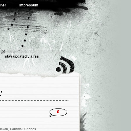
iner
Impressum
stay updated via
rss
’
0
uckau
,
Carnival
,
Charles