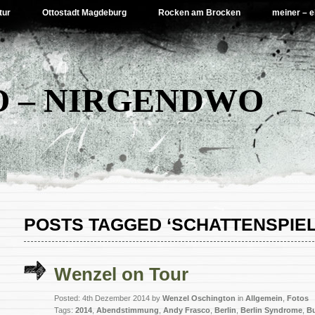
tur
Ottostadt Magdeburg
Rocken am Brocken
meiner – e
 – NIRGENDWO
POSTS TAGGED ‘SCHATTENSPIEL
Wenzel on Tour
Posted: 4th Dezember 2014 by
Wenzel Oschington
in
Allgemein
,
Fotos
Tags:
2014
,
Abendstimmung
,
Andy Frasco
,
Berlin
,
Berlin Syndrome
,
B