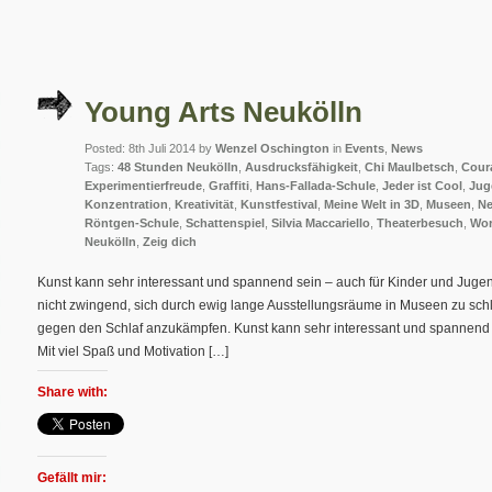
Young Arts Neukölln
Posted: 8th Juli 2014 by
Wenzel Oschington
in
Events
,
News
Tags:
48 Stunden Neukölln
,
Ausdrucksfähigkeit
,
Chi Maulbetsch
,
Cour
Experimentierfreude
,
Graffiti
,
Hans-Fallada-Schule
,
Jeder ist Cool
,
Jug
Konzentration
,
Kreativität
,
Kunstfestival
,
Meine Welt in 3D
,
Museen
,
Ne
Röntgen-Schule
,
Schattenspiel
,
Silvia Maccariello
,
Theaterbesuch
,
Wo
Neukölln
,
Zeig dich
Kunst kann sehr interessant und spannend sein – auch für Kinder und Jugen
nicht zwingend, sich durch ewig lange Ausstellungsräume in Museen zu sc
gegen den Schlaf anzukämpfen. Kunst kann sehr interessant und spannend s
Mit viel Spaß und Motivation […]
Share with:
Gefällt mir: