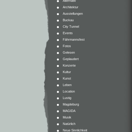
Alternativ
Architektur
Ausstellungen
Buckau
City Tunnel
Events
Fährmannsfest
Fotos
Gelesen
Geplaudert
Konzerte
Kultur
Kunst
Leben
Location
Lustig
Magdeburg
MAGIDA
Musik
Natürlich
Neue Sinnlichkeit