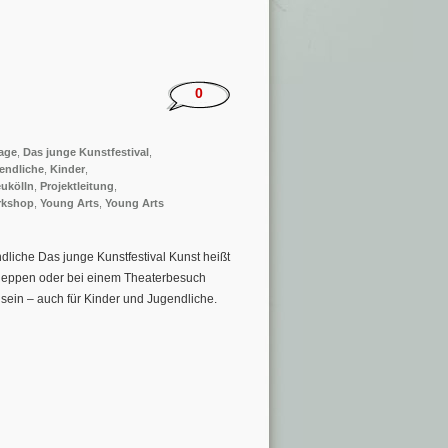
0
age
,
Das junge Kunstfestival
,
endliche
,
Kinder
,
ukölln
,
Projektleitung
,
rkshop
,
Young Arts
,
Young Arts
dliche Das junge Kunstfestival Kunst heißt
hleppen oder bei einem Theaterbesuch
ein – auch für Kinder und Jugendliche.