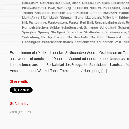
Baudelaire
,
Christian Redl
,
CSD
,
Diebe
,
Dinosaur Truckers
,
Elbekirche
Festivalsommer
,
Haar
,
Hamburg
,
historisch
,
Holle W.
,
Hubbrücke
,
Jalt
Treffen
,
Kreuzberg
,
Künstler
,
Laura Hempel
,
London
,
MADSEN
,
Magde
Markt Anno 1814
,
Martin Rühmann Band
,
Mauerpark
,
Millenium-Bridge
Hill
,
Pantomime
,
Punkkonzert
,
Punks
,
Red Bull
,
Reeperbahnfestival
,
R
Rumpelstilzchen
,
Salbke
,
Schattenspiel
,
Schlange
,
Schottland
,
Schwe
Spieglein
,
Sprung
,
Stadtpark
,
Strandbar
,
Straßenbahn
,
Straßenszene
,
Sudenburg
,
The Ape Escape
,
The Baseballs
,
The Tube
,
Thomas André
Oschington
,
Wissenschaftshafen
,
Zärtlichkeiten
,
zauberhaft
,
ZSK
,
Zun
Es gibt immer ein Motiv – Irgendwo & Nirgendwo Wenzel Oschington on Tou
unterwegs – nirgendwo auf Dauer … Momentaufnahmen, eingefangen auf me
Impressionen aus dem Blickwinkel des Fotografen Stadtleben – Landschafte
Anschauen, euer Wenzel Tante Emma Laden / Nun spring […]
Share with:
Gefällt mir:
Wird geladen...