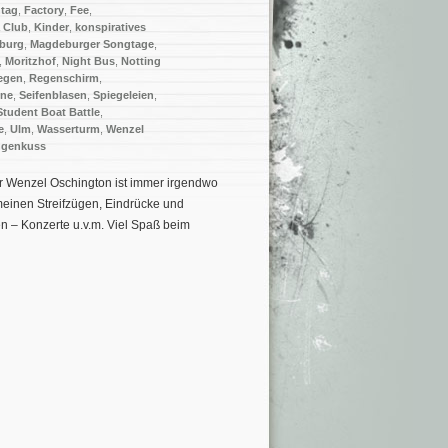
ntag
,
Factory
,
Fee
,
a Club
,
Kinder
,
konspiratives
burg
,
Magdeburger Songtage
,
,
Moritzhof
,
Night Bus
,
Notting
egen
,
Regenschirm
,
ine
,
Seifenblasen
,
Spiegeleien
,
Student Boat Battle
,
e
,
Ulm
,
Wasserturm
,
Wenzel
genkuss
r Wenzel Oschington ist immer irgendwo
inen Streifzügen, Eindrücke und
n – Konzerte u.v.m. Viel Spaß beim