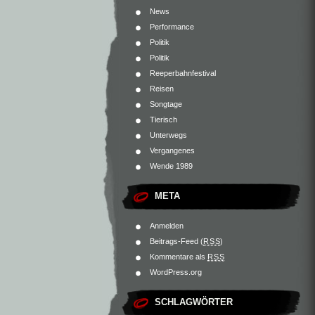
News
Performance
Politik
Politik
Reeperbahnfestival
Reisen
Songtage
Tierisch
Unterwegs
Vergangenes
Wende 1989
META
Anmelden
Beitrags-Feed (
RSS
)
Kommentare als
RSS
WordPress.org
SCHLAGWÖRTER