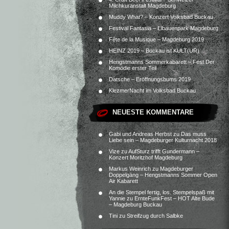
Milchkuranstalt Magdeburg
Muddy What? – Konzert Volksbad Buckau
Festival Fantasia – Elbauenpark Magdeburg
Fête de la Musique – Magdeburg 2019
HEINZ 2019 – Buckau ist KULT(UR)
Hengstmanns Sommerkabarett – Fest.Der
Komödie erster Teil
Datsche – Eröffnungsbums 2019
KlezmerNacht im Volksbad Buckau
NEUESTE KOMMENTARE
Gabi und Andreas Herbst
zu
Das muss
Liebe sein – Magdeburger Kulturnacht 2018
Vize
zu
AufSturz trifft Gundermann –
Konzert Moritzhof Magdeburg
Markus Weinrich
zu
Magdeburger
Doppelgäng – Hengstmanns Sommer Open
Air Kabarett
An die Stempel fertig, los. Stempelspaß mit
Yannie
zu
ErnteFunkFest – HOT Alte Bude
– Magdeburg Buckau
Tini
zu
Streifzug durch Salbke