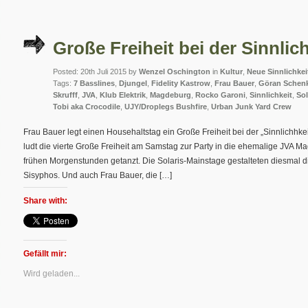
Große Freiheit bei der Sinnlich
Posted: 20th Juli 2015 by
Wenzel Oschington
in
Kultur
,
Neue Sinnlichkei
Tags:
7 Basslines
,
Djungel
,
Fidelity Kastrow
,
Frau Bauer
,
Göran Schen
Skrufff
,
JVA
,
Klub Elektrik
,
Magdeburg
,
Rocko Garoni
,
Sinnlichkeit
,
Sol
Tobi aka Crocodile
,
UJY/Droplegs Bushfire
,
Urban Junk Yard Crew
Frau Bauer legt einen Househaltstag ein Große Freiheit bei der „Sinnlichhkei
ludt die vierte Große Freiheit am Samstag zur Party in die ehemalige JVA Ma
frühen Morgenstunden getanzt. Die Solaris-Mainstage gestalteten diesmal d
Sisyphos. Und auch Frau Bauer, die […]
Share with:
Gefällt mir:
Wird geladen...