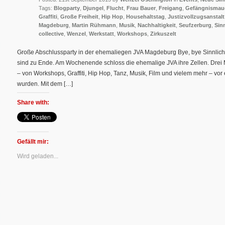
Tags:
Blogparty
,
Djungel
,
Flucht
,
Frau Bauer
,
Freigang
,
Gefängnismau
Graffiti
,
Große Freiheit
,
Hip Hop
,
Househaltstag
,
Justizvollzugsanstalt
Magdeburg
,
Martin Rühmann
,
Musik
,
Nachhaltigkeit
,
Seufzerburg
,
Sinn
collective
,
Wenzel
,
Werkstatt
,
Workshops
,
Zirkuszelt
Große Abschlussparty in der ehemaliegen JVA Magdeburg Bye, bye Sinnlichk
sind zu Ende. Am Wochenende schloss die ehemalige JVA ihre Zellen. Drei Mo
– von Workshops, Graffiti, Hip Hop, Tanz, Musik, Film und vielem mehr – vor
wurden. Mit dem […]
Share with:
Gefällt mir:
Wird geladen...