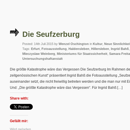
Die Seufzerburg
Posted: 14th Juli 2015 by
Wenzel Oschington
in
Kultur
,
Neue Sinnlichkei
Tags:
Erfurt
,
Fotoausstellung
,
Haldensleben
,
Hillersleben
,
Ingrid Bahß
Mieczyslaw Weinberg
,
Ministeriums für Staatssicherheit
,
Samara Freit
Untersuchungshaftanstalt
Die größte Katastrophe wäre das Vergessen Die Seufzerburg Im Rahmen der 
zeitgenössischen Kunst“ präsentiert Ingrid Bahß die Fotoausstellung „Seufzer
auseinander setzt, die nicht freiwillig betreten werden und die man nur mit E
Und: „Die größte Katastrophe wäre das Vergessen“. Für Ingrid Bahß […]
Share with:
Gefällt mir:
Wird geladen...