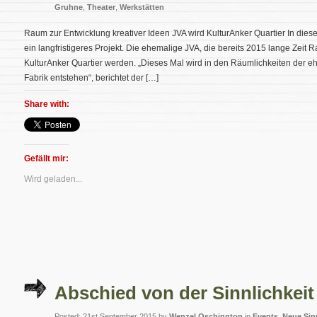
Gruhne
,
Theater
,
Werkstätten
Raum zur Entwicklung kreativer Ideen JVA wird KulturAnker Quartier In diese
ein langfristigeres Projekt. Die ehemalige JVA, die bereits 2015 lange Zeit Ra
KulturAnker Quartier werden. „Dieses Mal wird in den Räumlichkeiten der e
Fabrik entstehen“, berichtet der […]
Share with:
Gefällt mir:
Wird geladen...
Abschied von der Sinnlichkeit
Posted: 21st September 2015 by
Wenzel Oschington
in
Events
,
Neue Sinn