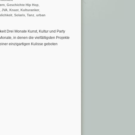
ern
,
Geschichte Hip Hop
,
,
JVA
,
Knast
,
Kulturanker
,
lichkeit
,
Solaris
,
Tanz
,
urban
eit Drei Monate Kunst, Kultur und Party
nate, in denen die vielfältigsten Projekte
 einer einzigartigen Kulisse geboten