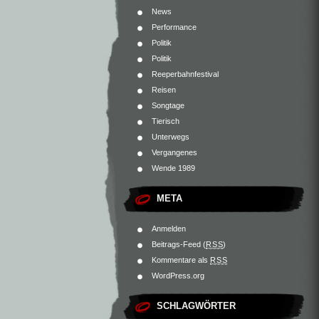
News
Performance
Politik
Politik
Reeperbahnfestival
Reisen
Songtage
Tierisch
Unterwegs
Vergangenes
Wende 1989
META
Anmelden
Beitrags-Feed (
RSS
)
Kommentare als
RSS
WordPress.org
SCHLAGWÖRTER