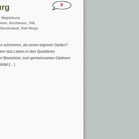
0
urg
,
Magdeburg
rten
,
Hochbeete
,
JVA
,
Sinnlichkeit
,
Ralf Weigt
,
es schöneres, als einen eigenen Garten?
ern das Leben in den Quartieren
g der Bewohner, zum gemeinsamen Gärtnern
klärt […]