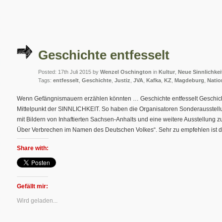
Geschichte entfesselt
Posted: 17th Juli 2015 by
Wenzel Oschington
in
Kultur
,
Neue Sinnlichkei
Tags:
entfesselt
,
Geschichte
,
Justiz
,
JVA
,
Kafka
,
KZ
,
Magdeburg
,
Natio
Wenn Gefängnismauern erzählen könnten … Geschichte entfesselt Geschic
Mittelpunkt der SINNLICHKEIT. So haben die Organisatoren Sonderausstellun
mit Bildern von Inhaftierten Sachsen-Anhalts und eine weitere Ausstellung 
Über Verbrechen im Namen des Deutschen Volkes“. Sehr zu empfehlen ist 
Share with:
Gefällt mir:
Wird geladen...