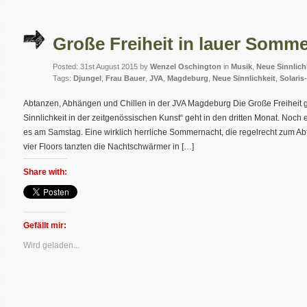
Große Freiheit in lauer Somm
Posted: 31st August 2015 by
Wenzel Oschington
in
Musik
,
Neue Sinnlich
Tags:
Djungel
,
Frau Bauer
,
JVA
,
Magdeburg
,
Neue Sinnlichkeit
,
Solari
Abtanzen, Abhängen und Chillen in der JVA Magdeburg Die Große Freiheit g
Sinnlichkeit in der zeitgenössischen Kunst“ geht in den dritten Monat. Noch 
es am Samstag. Eine wirklich herrliche Sommernacht, die regelrecht zum Ab
vier Floors tanzten die Nachtschwärmer in […]
Share with:
Gefällt mir:
Wird geladen...