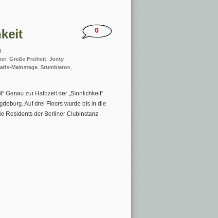
0
keit
t
ker
,
Große Freiheit
,
Jonty
aris-Mainstage
,
Stumbleton
,
t“ Genau zur Halbzeit der „Sinnlichkeit“
gdeburg. Auf drei Floors wurde bis in die
ie Residents der Berliner Clubinstanz