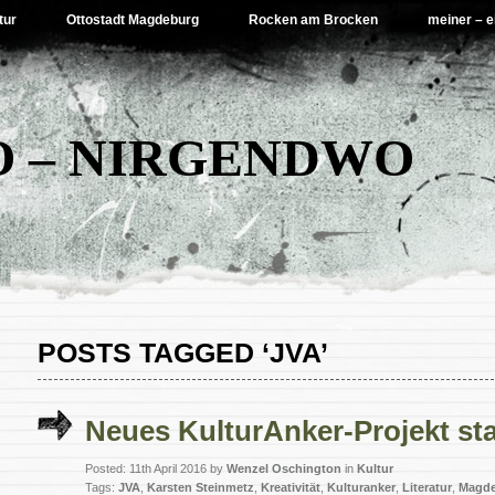
tur
Ottostadt Magdeburg
Rocken am Brocken
meiner – e
 – NIRGENDWO
POSTS TAGGED ‘JVA’
Neues KulturAnker-Projekt sta
Posted: 11th April 2016 by
Wenzel Oschington
in
Kultur
Tags:
JVA
,
Karsten Steinmetz
,
Kreativität
,
Kulturanker
,
Literatur
,
Magd