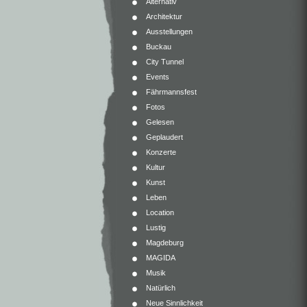
Alternativ
Architektur
Ausstellungen
Buckau
City Tunnel
Events
Fährmannsfest
Fotos
Gelesen
Geplaudert
Konzerte
Kultur
Kunst
Leben
Location
Lustig
Magdeburg
MAGIDA
Musik
Natürlich
Neue Sinnlichkeit