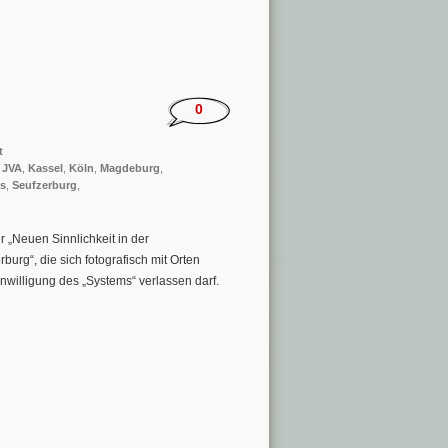
0
t
,
JVA
,
Kassel
,
Köln
,
Magdeburg
,
as
,
Seufzerburg
,
„Neuen Sinnlichkeit in der
burg“, die sich fotografisch mit Orten
inwilligung des „Systems“ verlassen darf.