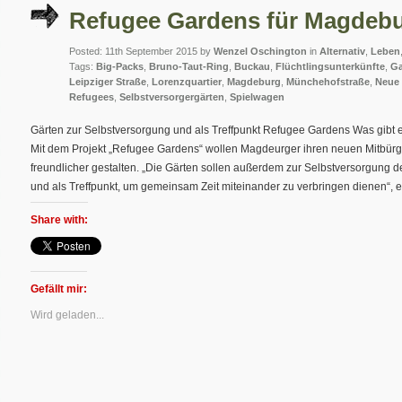
Refugee Gardens für Magdeb
Posted: 11th September 2015 by
Wenzel Oschington
in
Alternativ
,
Leben
Tags:
Big-Packs
,
Bruno-Taut-Ring
,
Buckau
,
Flüchtlingsunterkünfte
,
Ga
Leipziger Straße
,
Lorenzquartier
,
Magdeburg
,
Münchehofstraße
,
Neue 
Refugees
,
Selbstversorgergärten
,
Spielwagen
Gärten zur Selbstversorgung und als Treffpunkt Refugee Gardens Was gibt 
Mit dem Projekt „Refugee Gardens“ wollen Magdeurger ihren neuen Mitbürg
freundlicher gestalten. „Die Gärten sollen außerdem zur Selbstversorgun
und als Treffpunkt, um gemeinsam Zeit miteinander zu verbringen dienen“, er
Share with:
Gefällt mir:
Wird geladen...