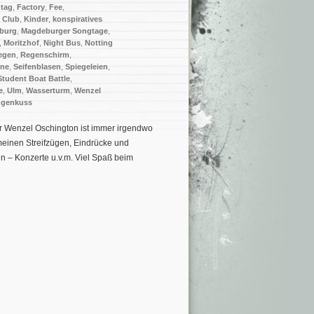
ntag
,
Factory
,
Fee
,
a Club
,
Kinder
,
konspiratives
burg
,
Magdeburger Songtage
,
,
Moritzhof
,
Night Bus
,
Notting
egen
,
Regenschirm
,
ine
,
Seifenblasen
,
Spiegeleien
,
Student Boat Battle
,
e
,
Ulm
,
Wasserturm
,
Wenzel
genkuss
r Wenzel Oschington ist immer irgendwo
inen Streifzügen, Eindrücke und
n – Konzerte u.v.m. Viel Spaß beim