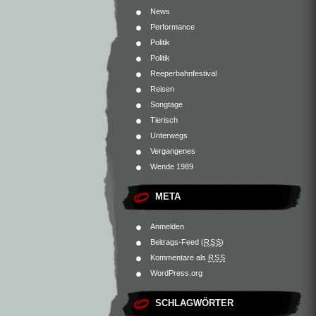
News
Performance
Politik
Politik
Reeperbahnfestival
Reisen
Songtage
Tierisch
Unterwegs
Vergangenes
Wende 1989
META
Anmelden
Beitrags-Feed (
RSS
)
Kommentare als
RSS
WordPress.org
SCHLAGWÖRTER