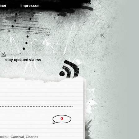
iner
Impressum
stay updated via
rss
0
uckau
,
Carnival
,
Charles