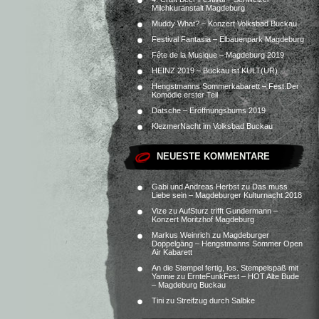
Milchkuranstalt Magdeburg
Muddy What? – Konzert Volksbad Buckau
Festival Fantasia – Elbauenpark Magdeburg
Fête de la Musique – Magdeburg 2019
HEINZ 2019 – Buckau ist KULT(UR)
Hengstmanns Sommerkabarett – Fest.Der
Komödie erster Teil
Datsche – Eröffnungsbums 2019
KlezmerNacht im Volksbad Buckau
NEUESTE KOMMENTARE
Gabi und Andreas Herbst
zu
Das muss
Liebe sein – Magdeburger Kulturnacht 2018
Vize
zu
AufSturz trifft Gundermann –
Konzert Moritzhof Magdeburg
Markus Weinrich
zu
Magdeburger
Doppelgäng – Hengstmanns Sommer Open
Air Kabarett
An die Stempel fertig, los. Stempelspaß mit
Yannie
zu
ErnteFunkFest – HOT Alte Bude
– Magdeburg Buckau
Tini
zu
Streifzug durch Salbke