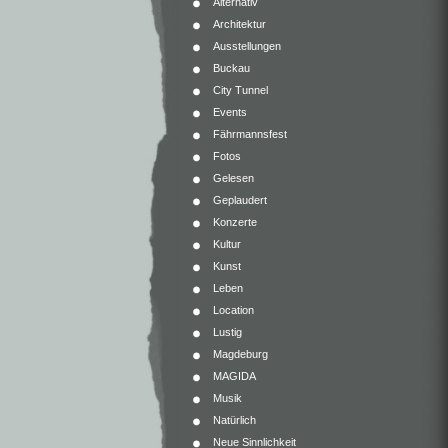
Alternativ
Architektur
Ausstellungen
Buckau
City Tunnel
Events
Fährmannsfest
Fotos
Gelesen
Geplaudert
Konzerte
Kultur
Kunst
Leben
Location
Lustig
Magdeburg
MAGIDA
Musik
Natürlich
Neue Sinnlichkeit