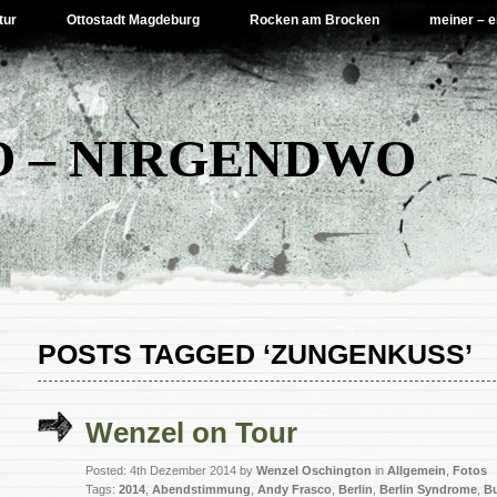
tur
Ottostadt Magdeburg
Rocken am Brocken
meiner – e
 – NIRGENDWO
POSTS TAGGED ‘ZUNGENKUSS’
Wenzel on Tour
Posted: 4th Dezember 2014 by
Wenzel Oschington
in
Allgemein
,
Fotos
Tags:
2014
,
Abendstimmung
,
Andy Frasco
,
Berlin
,
Berlin Syndrome
,
B