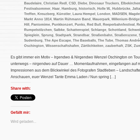
Baudelaire
,
Christian Redl
,
CSD
,
Diebe
,
Dinosaur Truckers
,
Elbekirche
Festivalsommer
,
Haar
,
Hamburg
,
historisch
,
Holle W.
,
Hubbrücke
,
Jalt
Treffen
,
Kreuzberg
,
Künstler
,
Laura Hempel
,
London
,
MADSEN
,
Magde
Markt Anno 1814
,
Martin Rühmann Band
,
Mauerpark
,
Millenium-Bridge
Hill
,
Pantomime
,
Punkkonzert
,
Punks
,
Red Bull
,
Reeperbahnfestival
,
R
Rumpelstilzchen
,
Salbke
,
Schattenspiel
,
Schlange
,
Schottland
,
Schwe
Spieglein
,
Sprung
,
Stadtpark
,
Strandbar
,
Straßenbahn
,
Straßenszene
,
Sudenburg
,
The Ape Escape
,
The Baseballs
,
The Tube
,
Thomas André
Oschington
,
Wissenschaftshafen
,
Zärtlichkeiten
,
zauberhaft
,
ZSK
,
Zun
Es gibt immer ein Motiv – Irgendwo & Nirgendwo Wenzel Oschington on Tou
unterwegs – nirgendwo auf Dauer … Momentaufnahmen, eingefangen auf me
Impressionen aus dem Blickwinkel des Fotografen Stadtleben – Landschafte
Anschauen, euer Wenzel Tante Emma Laden / Nun spring […]
Share with:
Gefällt mir:
Wird geladen...