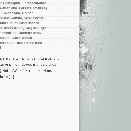
ie Compagnie
,
Entscheidomat
,
deutschland
,
Forum Gestaltung
,
h
,
Galerie Süd
,
Gruson-
Juliana Gombe
,
Klinikclowns
,
blitze
,
Kulturhistorisches
rb VerWANDlung
,
Magdeburger
erzinek
,
Posaunenchor St.
tsmann
,
Sax'n-Anhalt-
erkonzert
,
Technikmuseum
,
4
ahlreiche Einrichtungen, Künstler und
azu ein, in ein abwechslungsreiches
Hof im Werk 4 Kulturinsel Neustadt
t“ // […]