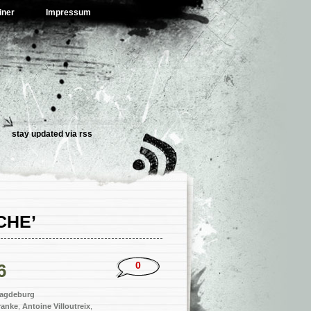
iner
Impressum
stay updated via
rss
CHE’
0
6
agdeburg
ranke
,
Antoine Villoutreix
,