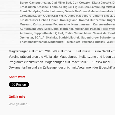
Berge
,
Campustheater
,
Carl Miller Bad
,
Con Corazón
,
Diana Grottke
,
D
Ernst-Ulrich Kreschel
,
Fabio de Miguel
,
FigurenSpielSammlung Mittel
Frank Schöpke
,
Freischwimmen
,
Galerie Da Oben
,
Galerie Himmelreic
Gewächshäuser
,
GUERICKE FM
,
IG Altes Magdeburg
,
Janette Zieger
,
Kloster Unser Lieben Frauen
,
KonBigBand
,
Konrad Bunzenthal
,
Kugel
Museum
,
Kulturzentrum Feuerwache
,
Kunstmuseum
,
Kunstwettbewe
Kulturnacht 2016
,
Mike Dops
,
Moritzhof
,
Musikhaus Paasch
,
Peter Waw
Ambrosii
,
Puppentheater
,
Q.Hof
,
Radio
,
Sabine Münz
,
Sasa & der Boo
Orchester
,
SCALA
,
Skalinka
,
Stadtbibliothek
,
Sudenburger Schaufenst
Theaterballettschule Magdeburg
,
Thiemplatz
,
Volksbad Buckau
,
Werk 
Magdeburger Kulturnacht 2016 40 Kulturorte … fünf Inseln … eine Nacht – z
Vereine präsentieren die Vielfalt der Magdeburger Kulturszene und luden d
Programm einzutauchen. Magdeburger Kulturnacht 2016 – Kunst & mehr – Q-
Dokumentarfilm und ein Zeitzeugengespräch mit „Veteranen der Elbeschifffahr
Share with:
Gefällt mir:
Wird geladen...