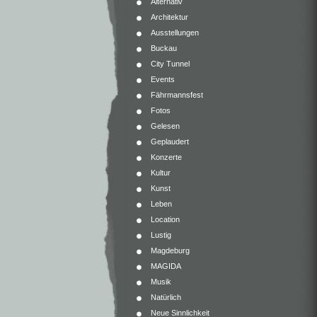
Alternativ
Architektur
Ausstellungen
Buckau
City Tunnel
Events
Fährmannsfest
Fotos
Gelesen
Geplaudert
Konzerte
Kultur
Kunst
Leben
Location
Lustig
Magdeburg
MAGIDA
Musik
Natürlich
Neue Sinnlichkeit