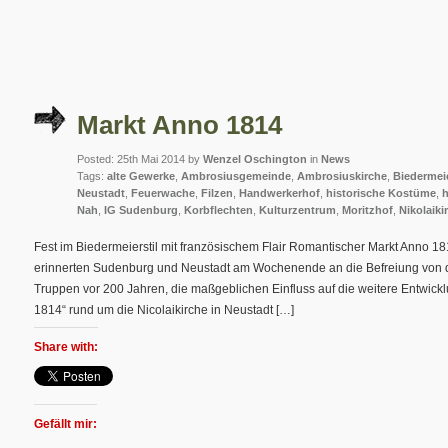
Markt Anno 1814
Posted: 25th Mai 2014 by
Wenzel Oschington
in
News
Tags:
alte Gewerke
,
Ambrosiusgemeinde
,
Ambrosiuskirche
,
Biedermei
Neustadt
,
Feuerwache
,
Filzen
,
Handwerkerhof
,
historische Kostüme
,
h
Nah
,
IG Sudenburg
,
Korbflechten
,
Kulturzentrum
,
Moritzhof
,
Nikolaiki
Fest im Biedermeierstil mit französischem Flair Romantischer Markt Anno 1
erinnerten Sudenburg und Neustadt am Wochenende an die Befreiung von d
Truppen vor 200 Jahren, die maßgeblichen Einfluss auf die weitere Entwicklu
1814“ rund um die Nicolaikirche in Neustadt […]
Share with:
Gefällt mir: