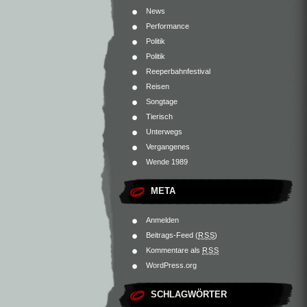
News
Performance
Politik
Politik
Reeperbahnfestival
Reisen
Songtage
Tierisch
Unterwegs
Vergangenes
Wende 1989
META
Anmelden
Beitrags-Feed (
RSS
)
Kommentare als
RSS
WordPress.org
SCHLAGWÖRTER