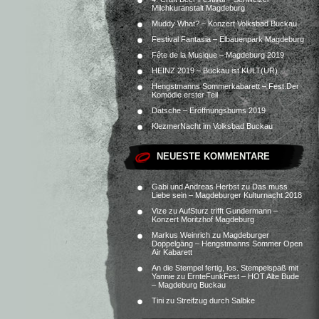
Milchkuranstalt Magdeburg
Muddy What? – Konzert Volksbad Buckau
Festival Fantasia – Elbauenpark Magdeburg
Fête de la Musique – Magdeburg 2019
HEINZ 2019 – Buckau ist KULT(UR)
Hengstmanns Sommerkabarett – Fest.Der
Komödie erster Teil
Datsche – Eröffnungsbums 2019
KlezmerNacht im Volksbad Buckau
NEUESTE KOMMENTARE
Gabi und Andreas Herbst
zu
Das muss
Liebe sein – Magdeburger Kulturnacht 2018
Vize
zu
AufSturz trifft Gundermann –
Konzert Moritzhof Magdeburg
Markus Weinrich
zu
Magdeburger
Doppelgäng – Hengstmanns Sommer Open
Air Kabarett
An die Stempel fertig, los. Stempelspaß mit
Yannie
zu
ErnteFunkFest – HOT Alte Bude
– Magdeburg Buckau
Tini
zu
Streifzug durch Salbke