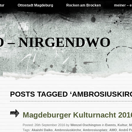
tur
Ottostadt Magdeburg
Rocken am Brocken
meiner – e
 – NIRGENDWO
POSTS TAGGED ‘AMBROSIUSKIR
Magdeburger Kulturnacht 201
Posted: 26th September 2016 by
Wenzel Oschington
in
Events
,
Kultur
,
M
Tags:
Akaishi Daiko
,
Ambrosiuskirche
,
Ambrosiusplatz
,
AMO
,
André F