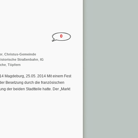
0
er
,
Christus-Gemeinde
istorische Straßenbahn
,
IG
rche
,
Töpfern
814 Magdeburg, 25.05. 2014 Mit einem Fest
er Besetzung durch die französischen
ng der beiden Stadtteile hatte. Der „Markt