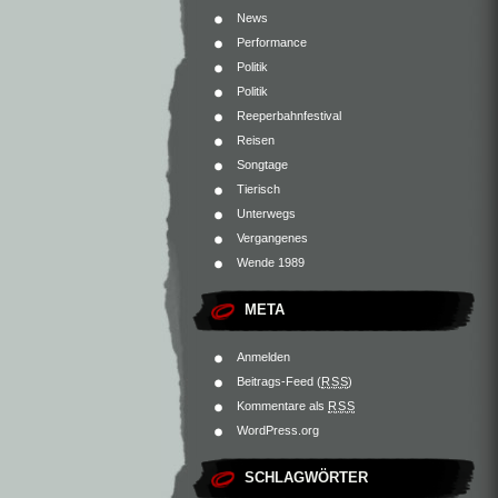
News
Performance
Politik
Politik
Reeperbahnfestival
Reisen
Songtage
Tierisch
Unterwegs
Vergangenes
Wende 1989
META
Anmelden
Beitrags-Feed (
RSS
)
Kommentare als
RSS
WordPress.org
SCHLAGWÖRTER