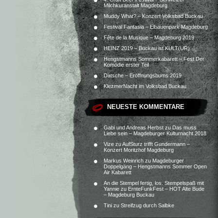
Milchkuranstalt Magdeburg
Muddy What? – Konzert Volksbad Buckau
Festival Fantasia – Elbauenpark Magdeburg
Fête de la Musique – Magdeburg 2019
HEINZ 2019 – Buckau ist KULT(UR)
Hengstmanns Sommerkabarett – Fest.Der
Komödie erster Teil
Datsche – Eröffnungsbums 2019
KlezmerNacht im Volksbad Buckau
NEUESTE KOMMENTARE
Gabi und Andreas Herbst
zu
Das muss
Liebe sein – Magdeburger Kulturnacht 2018
Vize
zu
AufSturz trifft Gundermann –
Konzert Moritzhof Magdeburg
Markus Weinrich
zu
Magdeburger
Doppelgäng – Hengstmanns Sommer Open
Air Kabarett
An die Stempel fertig, los. Stempelspaß mit
Yannie
zu
ErnteFunkFest – HOT Alte Bude
– Magdeburg Buckau
Tini
zu
Streifzug durch Salbke