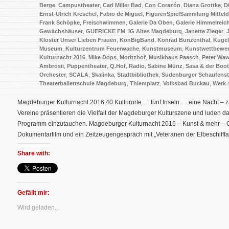
Berge
,
Campustheater
,
Carl Miller Bad
,
Con Corazón
,
Diana Grottke
,
D
Ernst-Ulrich Kreschel
,
Fabio de Miguel
,
FigurenSpielSammlung Mittel
Frank Schöpke
,
Freischwimmen
,
Galerie Da Oben
,
Galerie Himmelreic
Gewächshäuser
,
GUERICKE FM
,
IG Altes Magdeburg
,
Janette Zieger
,
Kloster Unser Lieben Frauen
,
KonBigBand
,
Konrad Bunzenthal
,
Kugel
Museum
,
Kulturzentrum Feuerwache
,
Kunstmuseum
,
Kunstwettbewe
Kulturnacht 2016
,
Mike Dops
,
Moritzhof
,
Musikhaus Paasch
,
Peter Waw
Ambrosii
,
Puppentheater
,
Q.Hof
,
Radio
,
Sabine Münz
,
Sasa & der Boo
Orchester
,
SCALA
,
Skalinka
,
Stadtbibliothek
,
Sudenburger Schaufenst
Theaterballettschule Magdeburg
,
Thiemplatz
,
Volksbad Buckau
,
Werk 
Magdeburger Kulturnacht 2016 40 Kulturorte … fünf Inseln … eine Nacht – z
Vereine präsentieren die Vielfalt der Magdeburger Kulturszene und luden d
Programm einzutauchen. Magdeburger Kulturnacht 2016 – Kunst & mehr – Q-
Dokumentarfilm und ein Zeitzeugengespräch mit „Veteranen der Elbeschifffahr
Share with:
Gefällt mir:
Wird geladen...