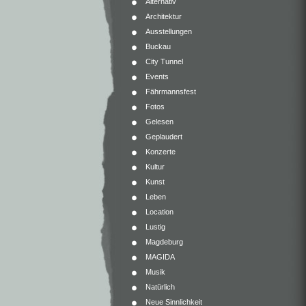
Alternativ
Architektur
Ausstellungen
Buckau
City Tunnel
Events
Fährmannsfest
Fotos
Gelesen
Geplaudert
Konzerte
Kultur
Kunst
Leben
Location
Lustig
Magdeburg
MAGIDA
Musik
Natürlich
Neue Sinnlichkeit