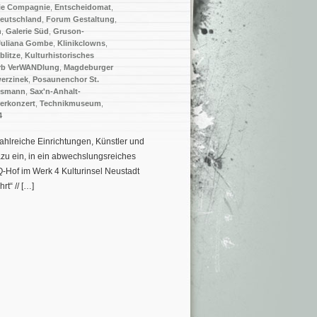
ie Compagnie
,
Entscheidomat
,
deutschland
,
Forum Gestaltung
,
h
,
Galerie Süd
,
Gruson-
Juliana Gombe
,
Klinikclowns
,
blitze
,
Kulturhistorisches
rb VerWANDlung
,
Magdeburger
erzinek
,
Posaunenchor St.
tsmann
,
Sax'n-Anhalt-
erkonzert
,
Technikmuseum
,
4
ahlreiche Einrichtungen, Künstler und
azu ein, in ein abwechslungsreiches
Hof im Werk 4 Kulturinsel Neustadt
t“ // […]