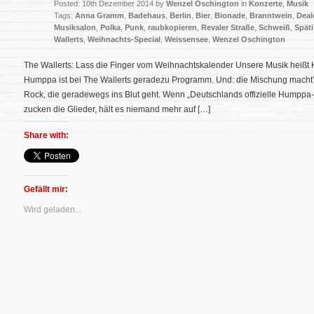
Posted: 10th Dezember 2014 by
Wenzel Oschington
in
Konzerte
,
Musik
Tags:
Anna Gramm
,
Badehaus
,
Berlin
,
Bier
,
Bionade
,
Branntwein
,
Deal
Musiksalon
,
Polka
,
Punk
,
raubkopieren
,
Revaler Straße
,
Schweiß
,
Späti
Wallerts
,
Weihnachts-Special
,
Weissensee
,
Wenzel Oschington
The Wallerts: Lass die Finger vom Weihnachtskalender Unsere Musik heißt
Humppa ist bei The Wallerts geradezu Programm. Und: die Mischung macht’
Rock, die geradewegs ins Blut geht. Wenn „Deutschlands offizielle Humppa-
zucken die Glieder, hält es niemand mehr auf […]
Share with:
Gefällt mir:
Wird geladen...