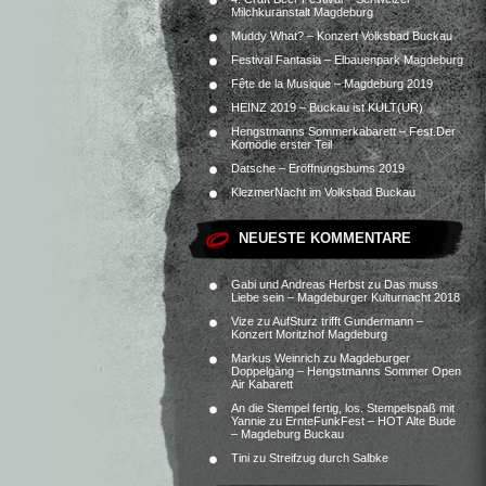
Milchkuranstalt Magdeburg
Muddy What? – Konzert Volksbad Buckau
Festival Fantasia – Elbauenpark Magdeburg
Fête de la Musique – Magdeburg 2019
HEINZ 2019 – Buckau ist KULT(UR)
Hengstmanns Sommerkabarett – Fest.Der
Komödie erster Teil
Datsche – Eröffnungsbums 2019
KlezmerNacht im Volksbad Buckau
NEUESTE KOMMENTARE
Gabi und Andreas Herbst
zu
Das muss
Liebe sein – Magdeburger Kulturnacht 2018
Vize
zu
AufSturz trifft Gundermann –
Konzert Moritzhof Magdeburg
Markus Weinrich
zu
Magdeburger
Doppelgäng – Hengstmanns Sommer Open
Air Kabarett
An die Stempel fertig, los. Stempelspaß mit
Yannie
zu
ErnteFunkFest – HOT Alte Bude
– Magdeburg Buckau
Tini
zu
Streifzug durch Salbke