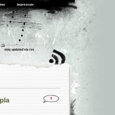
iner
Impressum
stay updated via
rss
1
pla