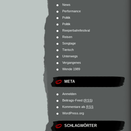
News
Performance
Politik
Politik
Reeperbahnfestival
Reisen
Songtage
Tierisch
Unterwegs
Vergangenes
Wende 1989
META
Anmelden
Beitrags-Feed (
RSS
)
Kommentare als
RSS
WordPress.org
SCHLAGWÖRTER