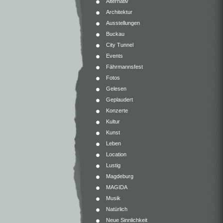
Alternativ
Architektur
Ausstellungen
Buckau
City Tunnel
Events
Fährmannsfest
Fotos
Gelesen
Geplaudert
Konzerte
Kultur
Kunst
Leben
Location
Lustig
Magdeburg
MAGIDA
Musik
Natürlich
Neue Sinnlichkeit