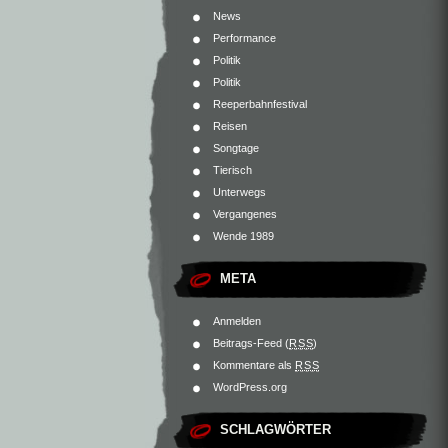
News
Performance
Politik
Politik
Reeperbahnfestival
Reisen
Songtage
Tierisch
Unterwegs
Vergangenes
Wende 1989
META
Anmelden
Beitrags-Feed (
RSS
)
Kommentare als
RSS
WordPress.org
SCHLAGWÖRTER