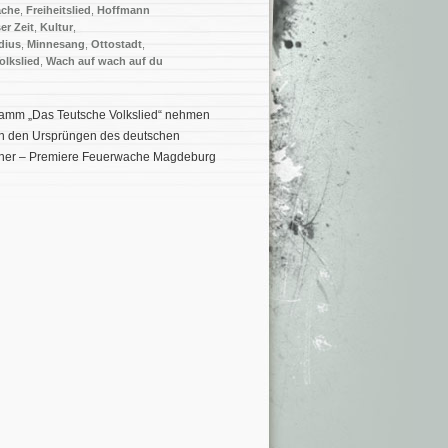
ache
,
Freiheitslied
,
Hoffmann
er Zeit
,
Kultur
,
dius
,
Minnesang
,
Ottostadt
,
olkslied
,
Wach auf wach auf du
gramm „Das Teutsche Volkslied“ nehmen
Von den Ursprüngen des deutschen
ollner – Premiere Feuerwache Magdeburg