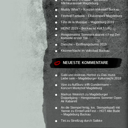
Milchkuranstalt Magdeburg
Muddy What? – Konzert Volksbad Buckau
Festival Fantasia – Elbauenpark Magdeburg
Fête de la Musique – Magdeburg 2019
HEINZ 2019 – Buckau ist KULT(UR)
Hengstmanns Sommerkabarett – Fest.Der
Komödie erster Teil
Datsche – Eröffnungsbums 2019
KlezmerNacht im Volksbad Buckau
NEUESTE KOMMENTARE
Gabi und Andreas Herbst
zu
Das muss
Liebe sein – Magdeburger Kulturnacht 2018
Vize
zu
AufSturz trifft Gundermann –
Konzert Moritzhof Magdeburg
Markus Weinrich
zu
Magdeburger
Doppelgäng – Hengstmanns Sommer Open
Air Kabarett
An die Stempel fertig, los. Stempelspaß mit
Yannie
zu
ErnteFunkFest – HOT Alte Bude
– Magdeburg Buckau
Tini
zu
Streifzug durch Salbke