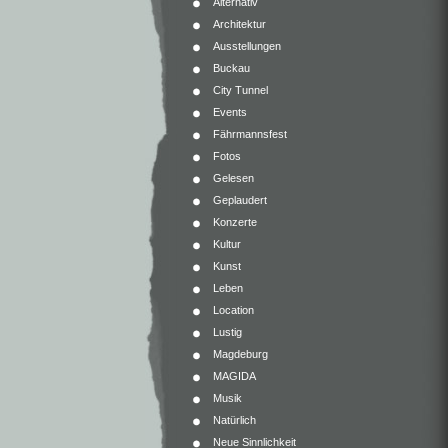
Alternativ
Architektur
Ausstellungen
Buckau
City Tunnel
Events
Fährmannsfest
Fotos
Gelesen
Geplaudert
Konzerte
Kultur
Kunst
Leben
Location
Lustig
Magdeburg
MAGIDA
Musik
Natürlich
Neue Sinnlichkeit