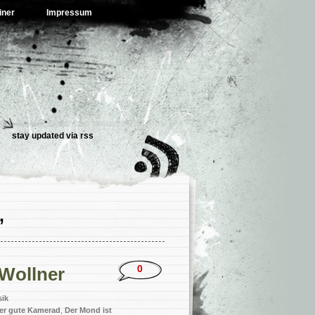
iner
Impressum
stay updated via
rss
’
0
 Wollner
ik
er gute Kamerad
,
Der Mond ist