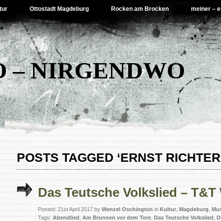
tur
Ottostadt Magdeburg
Rocken am Brocken
meiner – e
 – NIRGENDWO
POSTS TAGGED ‘ERNST RICHTER
Das Teutsche Volkslied – T&T
Posted: 21st April 2017 by
Wenzel Oschington
in
Kultur
,
Magdeburg
,
Mus
Tags:
Abendlied
,
Am Brunnen vor dem Tore
,
Das Teutsche Volkslied
,
D