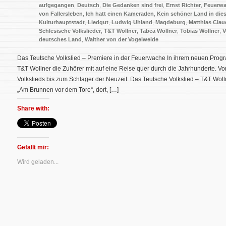
aufgegangen
,
Deutsch
,
Die Gedanken sind frei
,
Ernst Richter
,
Feuerw
von Fallersleben
,
Ich hatt einen Kameraden
,
Kein schöner Land in dies
Kulturhauptstadt
,
Liedgut
,
Ludwig Uhland
,
Magdeburg
,
Matthias Clau
Schlesische Volkslieder
,
T&T Wollner
,
Tabea Wollner
,
Tobias Wollner
,
V
deutsches Land
,
Walther von der Vogelweide
Das Teutsche Volkslied – Premiere in der Feuerwache In ihrem neuen Pro
T&T Wollner die Zuhörer mit auf eine Reise quer durch die Jahrhunderte. 
Volkslieds bis zum Schlager der Neuzeit. Das Teutsche Volkslied – T&T W
„Am Brunnen vor dem Tore“, dort, […]
Share with:
Gefällt mir:
Wird geladen...