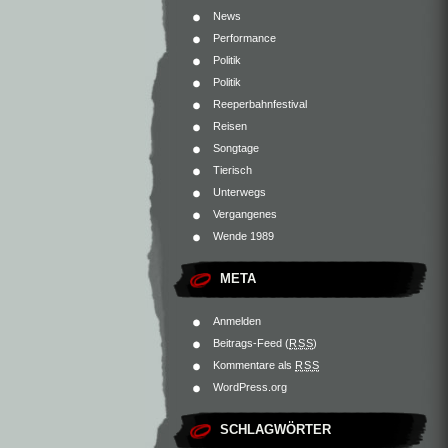
News
Performance
Politik
Politik
Reeperbahnfestival
Reisen
Songtage
Tierisch
Unterwegs
Vergangenes
Wende 1989
META
Anmelden
Beitrags-Feed (
RSS
)
Kommentare als
RSS
WordPress.org
SCHLAGWÖRTER