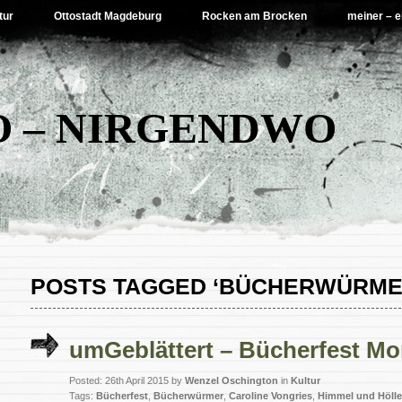
tur
Ottostadt Magdeburg
Rocken am Brocken
meiner – e
 – NIRGENDWO
POSTS TAGGED ‘BÜCHERWÜRME
umGeblättert – Bücherfest Mo
Posted: 26th April 2015 by
Wenzel Oschington
in
Kultur
Tags:
Bücherfest
,
Bücherwürmer
,
Caroline Vongries
,
Himmel und Hölle