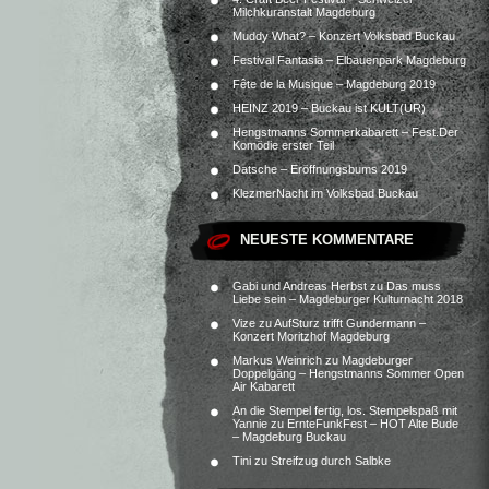
Milchkuranstalt Magdeburg
Muddy What? – Konzert Volksbad Buckau
Festival Fantasia – Elbauenpark Magdeburg
Fête de la Musique – Magdeburg 2019
HEINZ 2019 – Buckau ist KULT(UR)
Hengstmanns Sommerkabarett – Fest.Der
Komödie erster Teil
Datsche – Eröffnungsbums 2019
KlezmerNacht im Volksbad Buckau
NEUESTE KOMMENTARE
Gabi und Andreas Herbst
zu
Das muss
Liebe sein – Magdeburger Kulturnacht 2018
Vize
zu
AufSturz trifft Gundermann –
Konzert Moritzhof Magdeburg
Markus Weinrich
zu
Magdeburger
Doppelgäng – Hengstmanns Sommer Open
Air Kabarett
An die Stempel fertig, los. Stempelspaß mit
Yannie
zu
ErnteFunkFest – HOT Alte Bude
– Magdeburg Buckau
Tini
zu
Streifzug durch Salbke