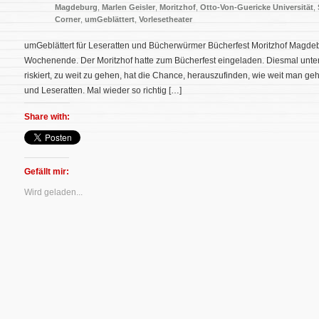
Magdeburg
,
Marlen Geisler
,
Moritzhof
,
Otto-Von-Guericke Universität
,
Corner
,
umGeblättert
,
Vorlesetheater
umGeblättert für Leseratten und Bücherwürmer Bücherfest Moritzhof Magdeb
Wochenende. Der Moritzhof hatte zum Bücherfest eingeladen. Diesmal unte
riskiert, zu weit zu gehen, hat die Chance, herauszufinden, wie weit man ge
und Leseratten. Mal wieder so richtig […]
Share with:
Gefällt mir:
Wird geladen...