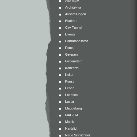
Alternativ
Architektur
Ausstellungen
Buckau
City Tunnel
Events
Fährmannsfest
Fotos
Gelesen
Geplaudert
Konzerte
Kultur
Kunst
Leben
Location
Lustig
Magdeburg
MAGIDA
Musik
Natürlich
Neue Sinnlichkeit