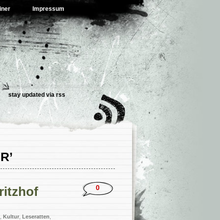
iner
Impressum
stay updated via
rss
R’
0
ritzhof
,
Kultur
,
Leseratten
,