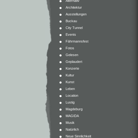
Alternativ
Architektur
Ausstellungen
Buckau
City Tunnel
Events
Fährmannsfest
Fotos
Gelesen
Geplaudert
Konzerte
Kultur
Kunst
Leben
Location
Lustig
Magdeburg
MAGIDA
Musik
Natürlich
Neue Sinnlichkeit