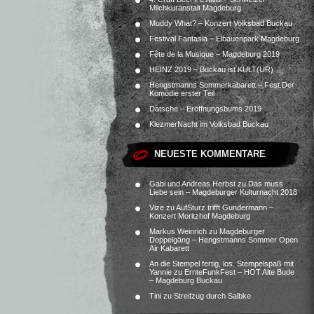
Milchkuranstalt Magdeburg
Muddy What? – Konzert Volksbad Buckau
Festival Fantasia – Elbauenpark Magdeburg
Fête de la Musique – Magdeburg 2019
HEINZ 2019 – Buckau ist KULT(UR)
Hengstmanns Sommerkabarett – Fest.Der
Komödie erster Teil
Datsche – Eröffnungsbums 2019
KlezmerNacht im Volksbad Buckau
NEUESTE KOMMENTARE
Gabi und Andreas Herbst
zu
Das muss
Liebe sein – Magdeburger Kulturnacht 2018
Vize
zu
AufSturz trifft Gundermann –
Konzert Moritzhof Magdeburg
Markus Weinrich
zu
Magdeburger
Doppelgäng – Hengstmanns Sommer Open
Air Kabarett
An die Stempel fertig, los. Stempelspaß mit
Yannie
zu
ErnteFunkFest – HOT Alte Bude
– Magdeburg Buckau
Tini
zu
Streifzug durch Salbke