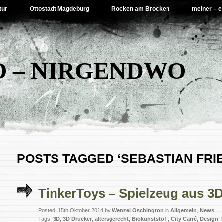
tur
Ottostadt Magdeburg
Rocken am Brocken
meiner – e
 – NIRGENDWO
POSTS TAGGED ‘SEBASTIAN FRI
TinkerToys – Spielzeug aus 3
Posted: 15th Oktober 2014 by
Wenzel Oschington
in
Allgemein
,
News
Tags:
3D
,
3D Drucker
,
altersgerecht
,
Biokunststoff
,
City Carré
,
Design
,