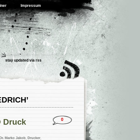
iner
Impressum
stay updated via
rss
EDRICH’
0
D Druck
Dr. Marko Jakob
,
Drucker
,