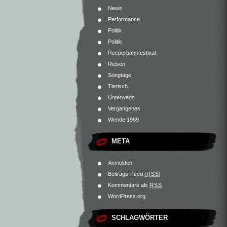
News
Performance
Politik
Politik
Reeperbahnfestival
Reisen
Songtage
Tierisch
Unterwegs
Vergangenes
Wende 1989
META
Anmelden
Beitrags-Feed (
RSS
)
Kommentare als
RSS
WordPress.org
SCHLAGWÖRTER