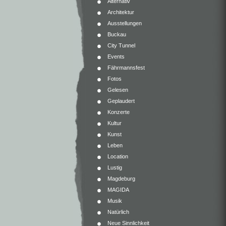
Alternativ
Architektur
Ausstellungen
Buckau
City Tunnel
Events
Fährmannsfest
Fotos
Gelesen
Geplaudert
Konzerte
Kultur
Kunst
Leben
Location
Lustig
Magdeburg
MAGIDA
Musik
Natürlich
Neue Sinnlichkeit