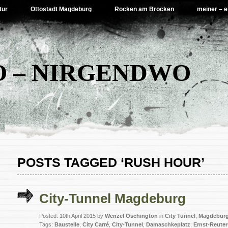
tur
Ottostadt Magdeburg
Rocken am Brocken
meiner – e
 – NIRGENDWO
POSTS TAGGED ‘RUSH HOUR’
City-Tunnel Magdeburg
Posted: 10th April 2015 by
Wenzel Oschington
in
City Tunnel
,
Magdebur
Tags:
Baustelle
,
City Carré
,
City-Tunnel
,
Damaschkeplatz
,
Ernst-Reuter