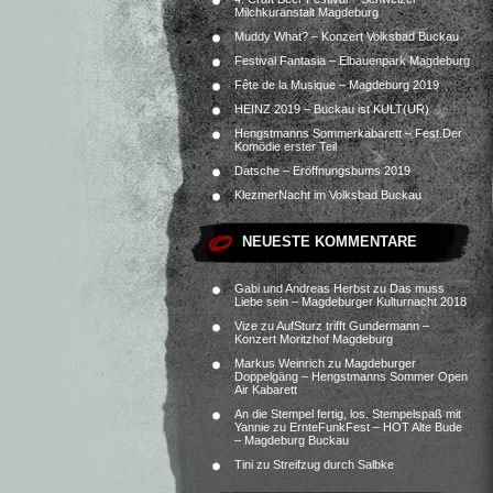
Milchkuranstalt Magdeburg
Muddy What? – Konzert Volksbad Buckau
Festival Fantasia – Elbauenpark Magdeburg
Fête de la Musique – Magdeburg 2019
HEINZ 2019 – Buckau ist KULT(UR)
Hengstmanns Sommerkabarett – Fest.Der
Komödie erster Teil
Datsche – Eröffnungsbums 2019
KlezmerNacht im Volksbad Buckau
NEUESTE KOMMENTARE
Gabi und Andreas Herbst
zu
Das muss
Liebe sein – Magdeburger Kulturnacht 2018
Vize
zu
AufSturz trifft Gundermann –
Konzert Moritzhof Magdeburg
Markus Weinrich
zu
Magdeburger
Doppelgäng – Hengstmanns Sommer Open
Air Kabarett
An die Stempel fertig, los. Stempelspaß mit
Yannie
zu
ErnteFunkFest – HOT Alte Bude
– Magdeburg Buckau
Tini
zu
Streifzug durch Salbke