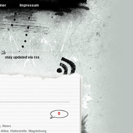
iner
Impressum
stay updated via
rss
0
g
,
News
-Allee
,
Haltestelle
,
Magdeburg
,