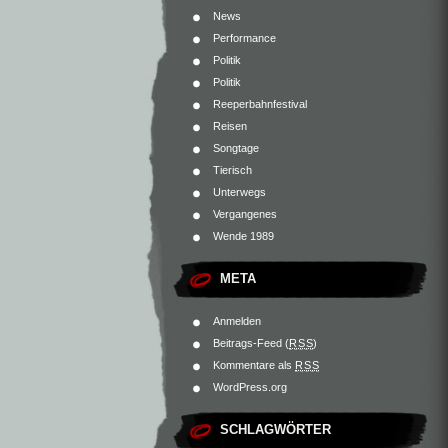
News
Performance
Politik
Politik
Reeperbahnfestival
Reisen
Songtage
Tierisch
Unterwegs
Vergangenes
Wende 1989
META
Anmelden
Beitrags-Feed (
RSS
)
Kommentare als
RSS
WordPress.org
SCHLAGWÖRTER