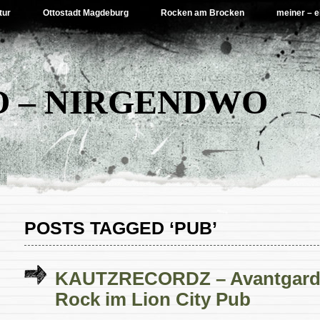
tur
Ottostadt Magdeburg
Rocken am Brocken
meiner – e
 – NIRGENDWO
POSTS TAGGED ‘PUB’
KAUTZRECORDZ – Avantgarde
Rock im Lion City Pub