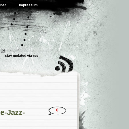
iner
Impressum
stay updated via
rss
0
-Jazz-