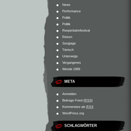
News
Performance
Politik
Politik
Reeperbahnfestival
Reisen
Songtage
Tierisch
Unterwegs
Vergangenes
Wende 1989
META
Anmelden
Beitrags-Feed (
RSS
)
Kommentare als
RSS
WordPress.org
SCHLAGWÖRTER