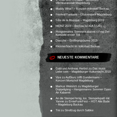
Milchkuranstalt Magdeburg
Muddy What? – Konzert Volksbad Buckau
Festival Fantasia – Elbauenpark Magdeburg
Fête de la Musique – Magdeburg 2019
HEINZ 2019 – Buckau ist KULT(UR)
Hengstmanns Sommerkabarett – Fest.Der
Komödie erster Teil
Datsche – Eröffnungsbums 2019
KlezmerNacht im Volksbad Buckau
NEUESTE KOMMENTARE
Gabi und Andreas Herbst
zu
Das muss
Liebe sein – Magdeburger Kulturnacht 2018
Vize
zu
AufSturz trifft Gundermann –
Konzert Moritzhof Magdeburg
Markus Weinrich
zu
Magdeburger
Doppelgäng – Hengstmanns Sommer Open
Air Kabarett
An die Stempel fertig, los. Stempelspaß mit
Yannie
zu
ErnteFunkFest – HOT Alte Bude
– Magdeburg Buckau
Tini
zu
Streifzug durch Salbke