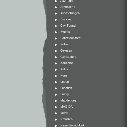
Alternativ
Architektur
Ausstellungen
Buckau
City Tunnel
Events
Fährmannsfest
Fotos
Gelesen
Geplaudert
Konzerte
Kultur
Kunst
Leben
Location
Lustig
Magdeburg
MAGIDA
Musik
Natürlich
Neue Sinnlichkeit