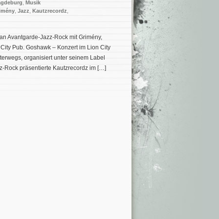
gdeburg
,
Musik
imény
,
Jazz
,
Kautzrecordz
,
 an Avantgarde-Jazz-Rock mit Grimény,
City Pub. Goshawk – Konzert im Lion City
terwegs, organisiert unter seinem Label
z-Rock präsentierte Kautzrecordz im […]