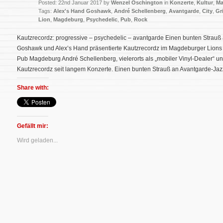
Posted: 22nd Januar 2017 by
Wenzel Oschington
in
Konzerte
,
Kultur
,
Ma
Tags:
Alex's Hand Goshawk
,
André Schellenberg
,
Avantgarde
,
City
,
Gr
Lion
,
Magdeburg
,
Psychedelic
,
Pub
,
Rock
Kautzrecordz: progressive – psychedelic – avantgarde Einen bunten Strauß
Goshawk und Alex’s Hand präsentierte Kautzrecordz im Magdeburger Lions 
Pub Magdeburg André Schellenberg, vielerorts als „mobiler Vinyl-Dealer“ un
Kautzrecordz seit langem Konzerte. Einen bunten Strauß an Avantgarde-Jaz
Share with:
Gefällt mir:
Wird geladen...