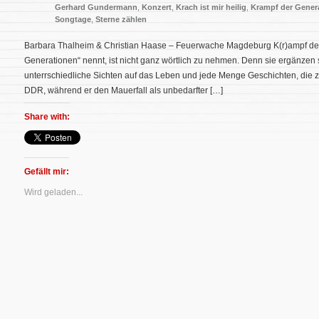
Gerhard Gundermann
,
Konzert
,
Krach ist mir heilig
,
Krampf der Gener
Songtage
,
Sterne zählen
Barbara Thalheim & Christian Haase – Feuerwache Magdeburg K(r)ampf der
Generationen“ nennt, ist nicht ganz wörtlich zu nehmen. Denn sie ergänzen 
unterrschiedliche Sichten auf das Leben und jede Menge Geschichten, die z
DDR, während er den Mauerfall als unbedarfter […]
Share with:
Gefällt mir:
Wird geladen...