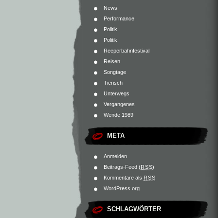
News
Performance
Politik
Politik
Reeperbahnfestival
Reisen
Songtage
Tierisch
Unterwegs
Vergangenes
Wende 1989
META
Anmelden
Beitrags-Feed (
RSS
)
Kommentare als
RSS
WordPress.org
SCHLAGWÖRTER