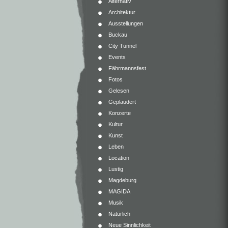
Alternativ
Architektur
Ausstellungen
Buckau
City Tunnel
Events
Fährmannsfest
Fotos
Gelesen
Geplaudert
Konzerte
Kultur
Kunst
Leben
Location
Lustig
Magdeburg
MAGIDA
Musik
Natürlich
Neue Sinnlichkeit