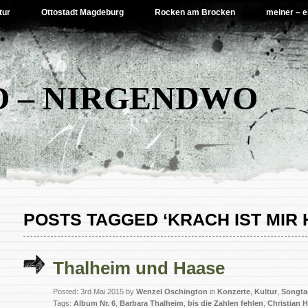
tur
Ottostadt Magdeburg
Rocken am Brocken
meiner – e
 – NIRGENDWO
POSTS TAGGED ‘KRACH IST MIR H
Thalheim und Haase
Posted: 3rd Mai 2015 by
Wenzel Oschington
in
Konzerte
,
Kultur
,
Songta
Tags:
Album Nr. 6
,
Barbara Thalheim
,
bis die Zahlen fehlen
,
Christian 