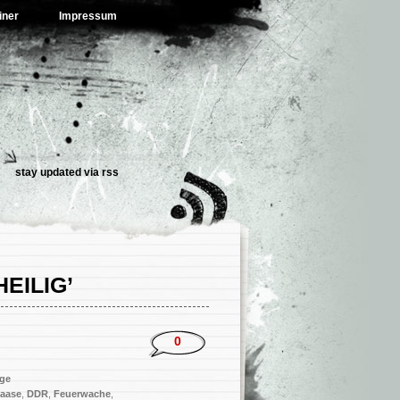
iner
Impressum
stay updated via
rss
EILIG’
0
ge
Haase
,
DDR
,
Feuerwache
,