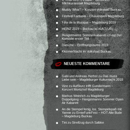
Milchkuranstalt Magdeburg
Muddy What? – Konzert Volksbad Buckau
Festival Fantasia – Elbauenpark Magdeburg
Fête de la Musique – Magdeburg 2019
HEINZ 2019 – Buckau ist KULT(UR)
Hengstmanns Sommerkabarett – Fest.Der
Komödie erster Teil
Datsche – Eröffnungsbums 2019
KlezmerNacht im Volksbad Buckau
NEUESTE KOMMENTARE
Gabi und Andreas Herbst
zu
Das muss
Liebe sein – Magdeburger Kulturnacht 2018
Vize
zu
AufSturz trifft Gundermann –
Konzert Moritzhof Magdeburg
Markus Weinrich
zu
Magdeburger
Doppelgäng – Hengstmanns Sommer Open
Air Kabarett
An die Stempel fertig, los. Stempelspaß mit
Yannie
zu
ErnteFunkFest – HOT Alte Bude
– Magdeburg Buckau
Tini
zu
Streifzug durch Salbke