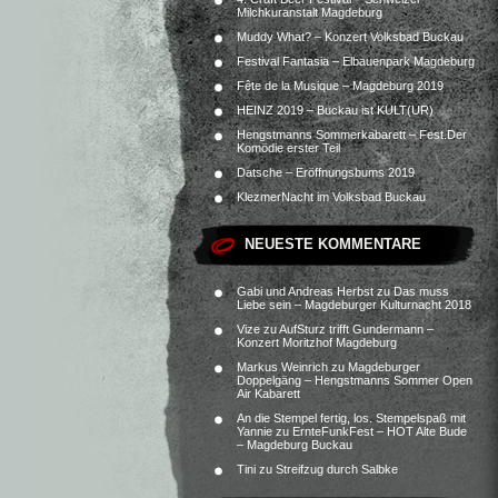
Milchkuranstalt Magdeburg
Muddy What? – Konzert Volksbad Buckau
Festival Fantasia – Elbauenpark Magdeburg
Fête de la Musique – Magdeburg 2019
HEINZ 2019 – Buckau ist KULT(UR)
Hengstmanns Sommerkabarett – Fest.Der
Komödie erster Teil
Datsche – Eröffnungsbums 2019
KlezmerNacht im Volksbad Buckau
NEUESTE KOMMENTARE
Gabi und Andreas Herbst
zu
Das muss
Liebe sein – Magdeburger Kulturnacht 2018
Vize
zu
AufSturz trifft Gundermann –
Konzert Moritzhof Magdeburg
Markus Weinrich
zu
Magdeburger
Doppelgäng – Hengstmanns Sommer Open
Air Kabarett
An die Stempel fertig, los. Stempelspaß mit
Yannie
zu
ErnteFunkFest – HOT Alte Bude
– Magdeburg Buckau
Tini
zu
Streifzug durch Salbke