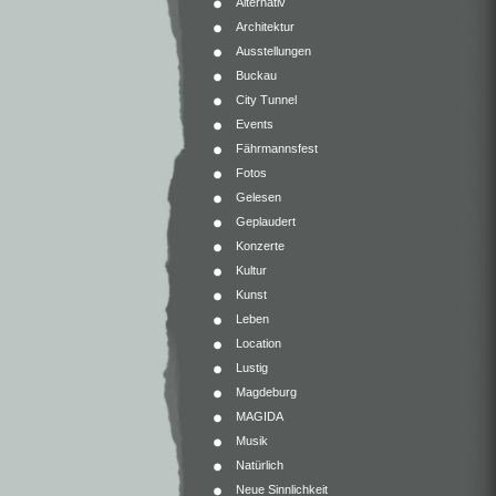
Alternativ
Architektur
Ausstellungen
Buckau
City Tunnel
Events
Fährmannsfest
Fotos
Gelesen
Geplaudert
Konzerte
Kultur
Kunst
Leben
Location
Lustig
Magdeburg
MAGIDA
Musik
Natürlich
Neue Sinnlichkeit