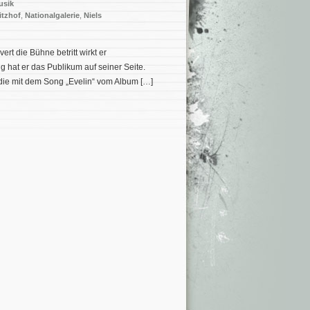
usik
itzhof
,
Nationalgalerie
,
Niels
ert die Bühne betritt wirkt er
 hat er das Publikum auf seiner Seite.
 die mit dem Song „Evelin“ vom Album […]