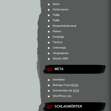
News
Performance
Politik
Politik
Reeperbahnfestival
Reisen
Songtage
Tierisch
Unterwegs
Vergangenes
Wende 1989
META
Anmelden
Beitrags-Feed (
RSS
)
Kommentare als
RSS
WordPress.org
SCHLAGWÖRTER