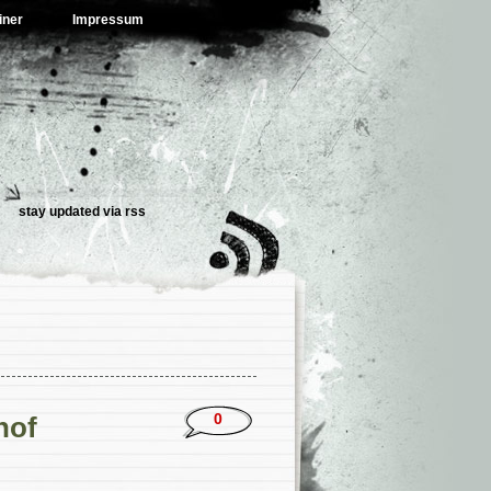
iner
Impressum
stay updated via
rss
0
hof