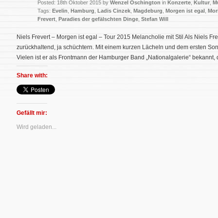
Posted: 18th Oktober 2015 by
Wenzel Oschington
in
Konzerte
,
Kultur
,
M
Tags:
Evelin
,
Hamburg
,
Ladis Cinzek
,
Magdeburg
,
Morgen ist egal
,
Mor
Frevert
,
Paradies der gefälschten Dinge
,
Stefan Will
Niels Frevert – Morgen ist egal – Tour 2015 Melancholie mit Stil Als Niels Frev
zurückhaltend, ja schüchtern. Mit einem kurzen Lächeln und dem ersten Song
Vielen ist er als Frontmann der Hamburger Band „Nationalgalerie“ bekannt,
Share with:
Gefällt mir:
Wird geladen...