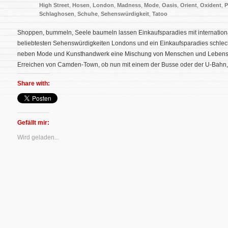
High Street
,
Hosen
,
London
,
Madness
,
Mode
,
Oasis
,
Orient
,
Oxident
,
P
Schlaghosen
,
Schuhe
,
Sehenswürdigkeit
,
Tatoo
Shoppen, bummeln, Seele baumeln lassen Einkaufsparadies mit internationa
beliebtesten Sehenswürdigkeiten Londons und ein Einkaufsparadies schlec
neben Mode und Kunsthandwerk eine Mischung von Menschen und Lebensmitt
Erreichen von Camden-Town, ob nun mit einem der Busse oder der U-Bahn,
Share with:
Gefällt mir:
Wird geladen...