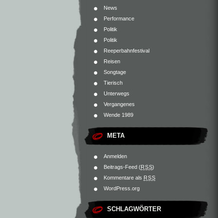
News
Performance
Politik
Politik
Reeperbahnfestival
Reisen
Songtage
Tierisch
Unterwegs
Vergangenes
Wende 1989
META
Anmelden
Beitrags-Feed (
RSS
)
Kommentare als
RSS
WordPress.org
SCHLAGWÖRTER