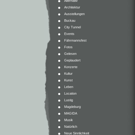
Alternativ
Architektur
Ausstellungen
Buckau
City Tunnel
Events
Fährmannsfest
Fotos
Gelesen
Geplaudert
Konzerte
Kultur
Kunst
Leben
Location
Lustig
Magdeburg
MAGIDA
Musik
Natürlich
Neue Sinnlichkeit