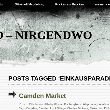
tur
Ottostadt Magdeburg
Rocken am Brocken
meiner – e
 – NIRGENDWO
POSTS TAGGED ‘EINKAUSPARADI
Camden Market
Posted: 19th Januar 2014 by
Wenzel Oschington
in
Allgemein
,
Location
Tags:
Camden
,
Camden Lock Village
,
Charles Dickens
,
Einkaufen
,
Eink