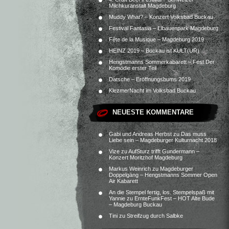
Milchkuranstalt Magdeburg
Muddy What? – Konzert Volksbad Buckau
Festival Fantasia – Elbauenpark Magdeburg
Fête de la Musique – Magdeburg 2019
HEINZ 2019 – Buckau ist KULT(UR)
Hengstmanns Sommerkabarett – Fest.Der
Komödie erster Teil
Datsche – Eröffnungsbums 2019
KlezmerNacht im Volksbad Buckau
NEUESTE KOMMENTARE
Gabi und Andreas Herbst
zu
Das muss
Liebe sein – Magdeburger Kulturnacht 2018
Vize
zu
AufSturz trifft Gundermann –
Konzert Moritzhof Magdeburg
Markus Weinrich
zu
Magdeburger
Doppelgäng – Hengstmanns Sommer Open
Air Kabarett
An die Stempel fertig, los. Stempelspaß mit
Yannie
zu
ErnteFunkFest – HOT Alte Bude
– Magdeburg Buckau
Tini
zu
Streifzug durch Salbke