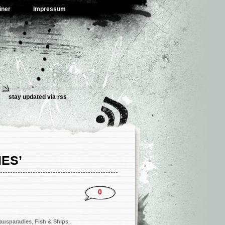
iner
Impressum
stay updated via
rss
ES’
0
ausparadies
,
Fish & Ships
,