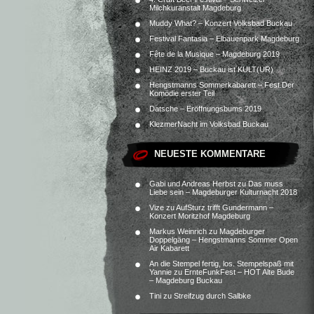
Milchkuranstalt Magdeburg
Muddy What? – Konzert Volksbad Buckau
Festival Fantasia – Elbauenpark Magdeburg
Fête de la Musique – Magdeburg 2019
HEINZ 2019 – Buckau ist KULT(UR)
Hengstmanns Sommerkabarett – Fest.Der
Komödie erster Teil
Datsche – Eröffnungsbums 2019
KlezmerNacht im Volksbad Buckau
NEUESTE KOMMENTARE
Gabi und Andreas Herbst
zu
Das muss
Liebe sein – Magdeburger Kulturnacht 2018
Vize
zu
AufSturz trifft Gundermann –
Konzert Moritzhof Magdeburg
Markus Weinrich
zu
Magdeburger
Doppelgäng – Hengstmanns Sommer Open
Air Kabarett
An die Stempel fertig, los. Stempelspaß mit
Yannie
zu
ErnteFunkFest – HOT Alte Bude
– Magdeburg Buckau
Tini
zu
Streifzug durch Salbke