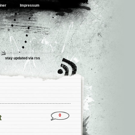
iner
Impressum
stay updated via
rss
0
t