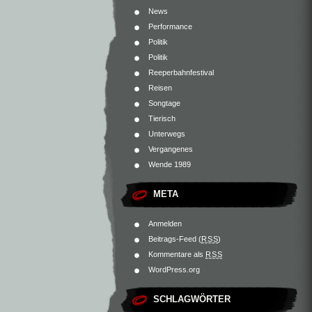
News
Performance
Politik
Politik
Reeperbahnfestival
Reisen
Songtage
Tierisch
Unterwegs
Vergangenes
Wende 1989
META
Anmelden
Beitrags-Feed (
RSS
)
Kommentare als
RSS
WordPress.org
SCHLAGWÖRTER