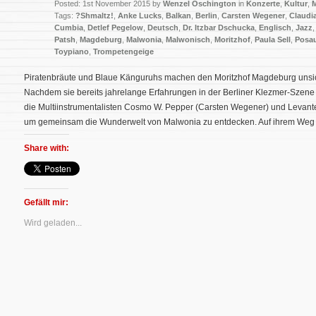
Posted: 1st November 2015 by
Wenzel Oschington
in
Konzerte
,
Kultur
,
Tags:
?Shmaltz!
,
Anke Lucks
,
Balkan
,
Berlin
,
Carsten Wegener
,
Claudi
Cumbia
,
Detlef Pegelow
,
Deutsch
,
Dr. Itzbar Dschucka
,
Englisch
,
Jazz
Patsh
,
Magdeburg
,
Malwonia
,
Malwonisch
,
Moritzhof
,
Paula Sell
,
Posau
Toypiano
,
Trompetengeige
Piratenbräute und Blaue Känguruhs machen den Moritzhof Magdeburg unsi
Nachdem sie bereits jahrelange Erfahrungen in der Berliner Klezmer-Szene 
die Multiinstrumentalisten Cosmo W. Pepper (Carsten Wegener) und Levante 
um gemeinsam die Wunderwelt von Malwonia zu entdecken. Auf ihrem Weg 
Share with:
Gefällt mir:
Wird geladen...