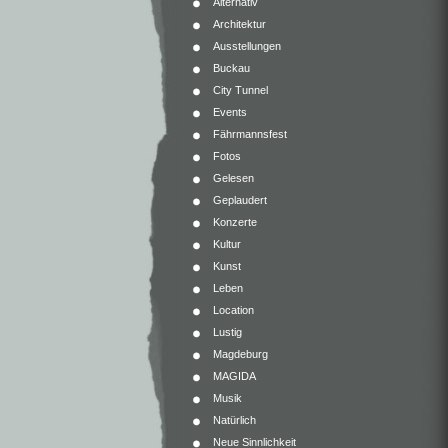
Alternativ
Architektur
Ausstellungen
Buckau
City Tunnel
Events
Fährmannsfest
Fotos
Gelesen
Geplaudert
Konzerte
Kultur
Kunst
Leben
Location
Lustig
Magdeburg
MAGIDA
Musik
Natürlich
Neue Sinnlichkeit