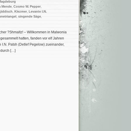
Magdeburg
a Mende
,
Cosmo W. Pepper
,
,
jiddisch
,
Klezmer
,
Levante I.N.
netriangel
,
singende Säge
,
cher ?Shmaltz! – Willkommen in Malwonia
gesammelt hatten, fanden vor elf Jahren
I.N. Patsh (Detlef Pegelow) zueinander,
durch […]