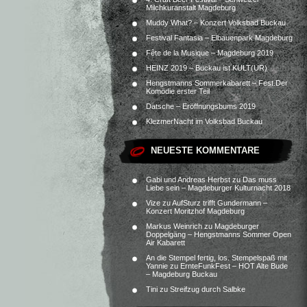
Milchkuranstalt Magdeburg
Muddy What? – Konzert Volksbad Buckau
Festival Fantasia – Elbauenpark Magdeburg
Fête de la Musique – Magdeburg 2019
HEINZ 2019 – Buckau ist KULT(UR)
Hengstmanns Sommerkabarett – Fest.Der
Komödie erster Teil
Datsche – Eröffnungsbums 2019
KlezmerNacht im Volksbad Buckau
NEUESTE KOMMENTARE
Gabi und Andreas Herbst
zu
Das muss
Liebe sein – Magdeburger Kulturnacht 2018
Vize
zu
AufSturz trifft Gundermann –
Konzert Moritzhof Magdeburg
Markus Weinrich
zu
Magdeburger
Doppelgäng – Hengstmanns Sommer Open
Air Kabarett
An die Stempel fertig, los. Stempelspaß mit
Yannie
zu
ErnteFunkFest – HOT Alte Bude
– Magdeburg Buckau
Tini
zu
Streifzug durch Salbke