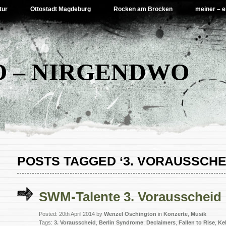
tur
Ottostadt Magdeburg
Rocken am Brocken
meiner – e
 – NIRGENDWO
POSTS TAGGED ‘3. VORAUSSCHE
SWM-Talente 3. Vorausscheid
Posted: 20th April 2014 by
Wenzel Oschington
in
Konzerte
,
Musik
Tags:
3. Vorausscheid
,
Berlin Syndrome
,
Declaimers
,
Fallen to Rise
,
Ke