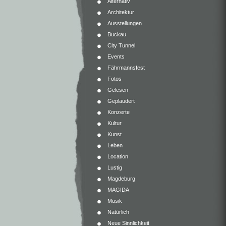
Alternativ
Architektur
Ausstellungen
Buckau
City Tunnel
Events
Fährmannsfest
Fotos
Gelesen
Geplaudert
Konzerte
Kultur
Kunst
Leben
Location
Lustig
Magdeburg
MAGIDA
Musik
Natürlich
Neue Sinnlichkeit