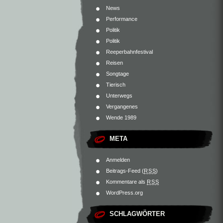
News
Performance
Politik
Politik
Reeperbahnfestival
Reisen
Songtage
Tierisch
Unterwegs
Vergangenes
Wende 1989
META
Anmelden
Beitrags-Feed (
RSS
)
Kommentare als
RSS
WordPress.org
SCHLAGWÖRTER