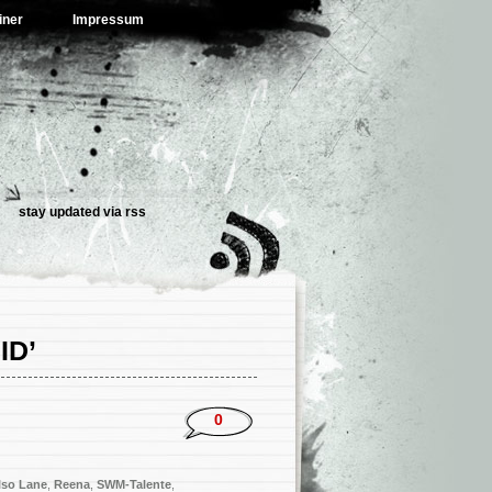
iner
Impressum
stay updated via
rss
ID’
0
lso Lane
,
Reena
,
SWM-Talente
,