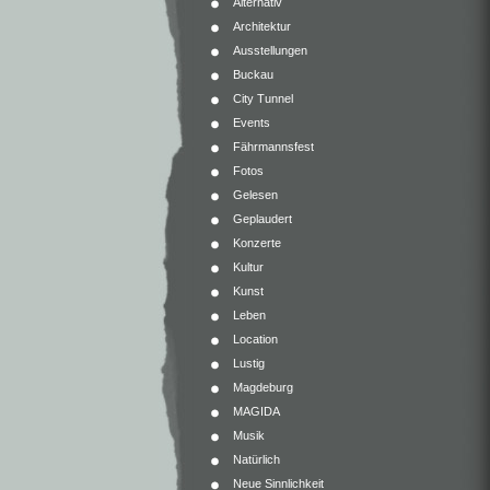
Alternativ
Architektur
Ausstellungen
Buckau
City Tunnel
Events
Fährmannsfest
Fotos
Gelesen
Geplaudert
Konzerte
Kultur
Kunst
Leben
Location
Lustig
Magdeburg
MAGIDA
Musik
Natürlich
Neue Sinnlichkeit