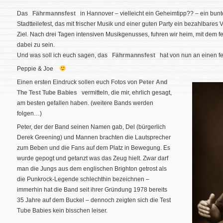
Das
Fährmannsfest
in Hannover – vielleicht ein Geheimtipp?? – ein bunt
Stadtteilefest, das mit frischer Musik und einer guten Party ein bezahlbares
Ziel. Nach drei Tagen intensiven Musikgenusses, fuhren wir heim, mit dem 
dabei zu sein.
Und was soll ich euch sagen, das
Fährmannsfest
hat von nun an einen fe
Peppie & Joe
Einen ersten Eindruck sollen euch Fotos von
Peter And
The Test Tube Babies
vermitteln, die mir, ehrlich gesagt,
am besten gefallen haben. (weitere Bands werden
folgen…)
Peter, der der Band seinen Namen gab, Del (bürgerlich
Derek Greening) und Mannen brachten die Lautsprecher
zum Beben und die Fans auf dem Platz in Bewegung. Es
wurde gepogt und getanzt was das Zeug hielt. Zwar darf
man die Jungs aus dem englischen Brighton getrost als
die Punkrock-Legende schlechthin bezeichnen –
immerhin hat die Band seit ihrer Gründung 1978 bereits
35 Jahre auf dem Buckel – dennoch zeigten sich die Test
Tube Babies kein bisschen leiser.