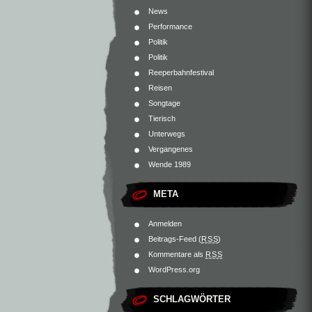
News
Performance
Politik
Politik
Reeperbahnfestival
Reisen
Songtage
Tierisch
Unterwegs
Vergangenes
Wende 1989
META
Anmelden
Beitrags-Feed (
RSS
)
Kommentare als
RSS
WordPress.org
SCHLAGWÖRTER