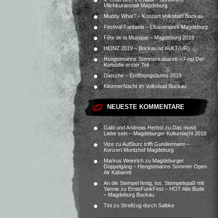
Milchkuranstalt Magdeburg
Muddy What? – Konzert Volksbad Buckau
Festival Fantasia – Elbauenpark Magdeburg
Fête de la Musique – Magdeburg 2019
HEINZ 2019 – Buckau ist KULT(UR)
Hengstmanns Sommerkabarett – Fest.Der
Komödie erster Teil
Datsche – Eröffnungsbums 2019
KlezmerNacht im Volksbad Buckau
NEUESTE KOMMENTARE
Gabi und Andreas Herbst
zu
Das muss
Liebe sein – Magdeburger Kulturnacht 2018
Vize
zu
AufSturz trifft Gundermann –
Konzert Moritzhof Magdeburg
Markus Weinrich
zu
Magdeburger
Doppelgäng – Hengstmanns Sommer Open
Air Kabarett
An die Stempel fertig, los. Stempelspaß mit
Yannie
zu
ErnteFunkFest – HOT Alte Bude
– Magdeburg Buckau
Tini
zu
Streifzug durch Salbke