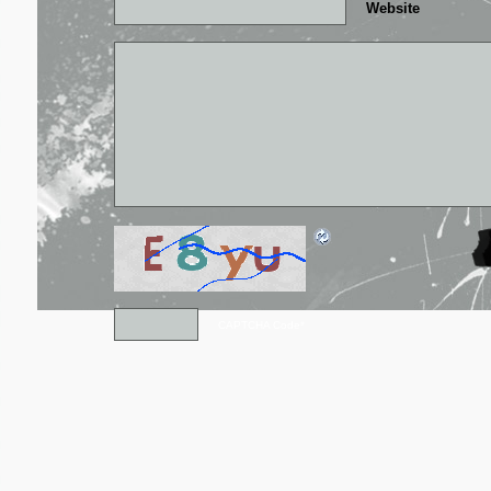
Website
CAPTCHA Code
*